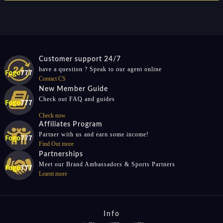
Customer support 24/7
have a question ? Speak to our agent online
Contact CS
New Member Guide
Check out FAQ and guides
Check now
Affiliates Program
Partner with us and earn some income!
Find Out more
Partnerships
Meet our Brand Ambassadors & Sports Partners
Learnt more
Info