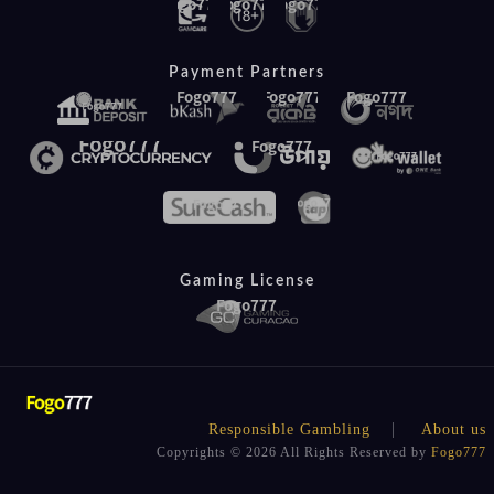
Payment Partners
Gaming License
Responsible Gambling
About us
Copyrights © 2026 All Rights Reserved by
Fogo777