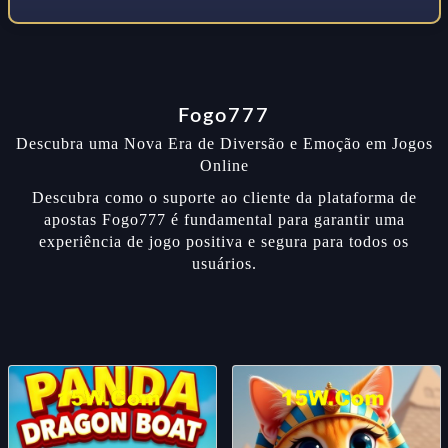
Fogo777
Descubra uma Nova Era de Diversão e Emoção em Jogos
Online
Descubra como o suporte ao cliente da plataforma de
apostas Fogo777 é fundamental para garantir uma
experiência de jogo positiva e segura para todos os
usuários.