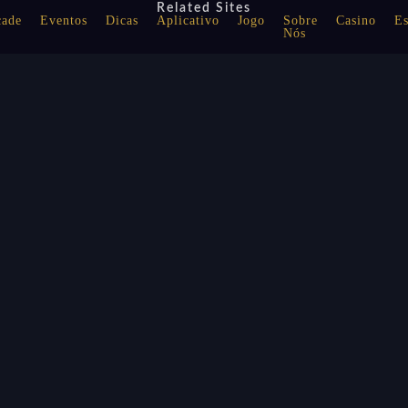
Related Sites
cade
Eventos
Dicas
Aplicativo
Jogo
Sobre
Casino
Es
Nós