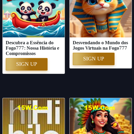
Descubra a Essência do
Desvendando o Mundo dos
Fogo777: Nossa História e
Jogos Virtuais na Fogo777
Compromissos
SIGN UP
SIGN UP