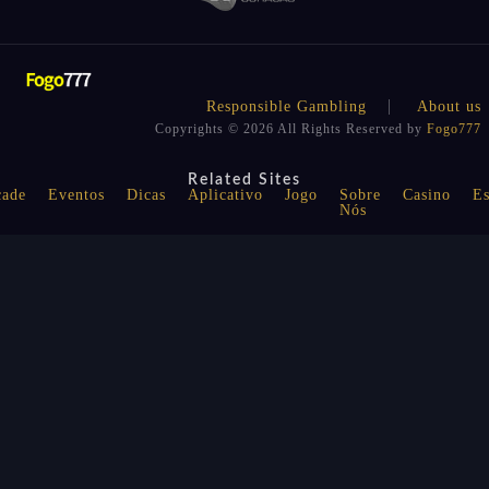
Responsible Gambling
About us
Copyrights © 2026 All Rights Reserved by
Fogo777
Related Sites
cade
Eventos
Dicas
Aplicativo
Jogo
Sobre
Casino
Es
Nós