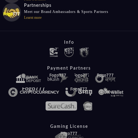
Partnerships
Meet our Brand Ambassadors & Sports Partners
Learnt more
Info
Payment Partners
Gaming License