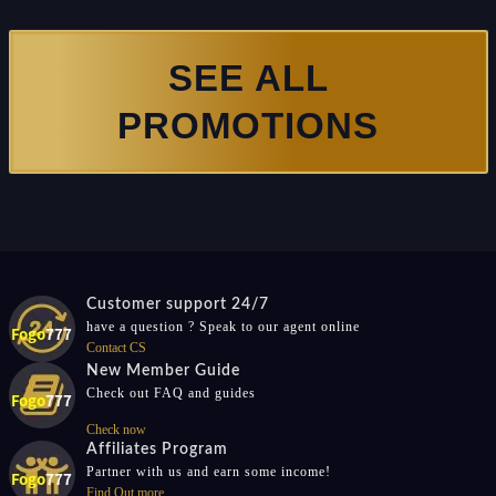
SEE ALL
PROMOTIONS
Customer support 24/7
have a question ? Speak to our agent online
Contact CS
New Member Guide
Check out FAQ and guides
Check now
Affiliates Program
Partner with us and earn some income!
Find Out more