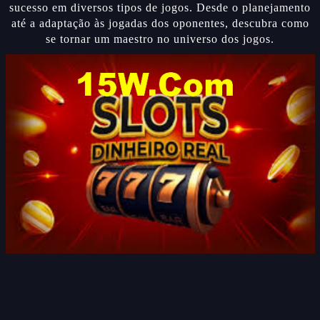
sucesso em diversos tipos de jogos. Desde o planejamento
até a adaptação às jogadas dos oponentes, descubra como
se tornar um maestro no universo dos jogos.