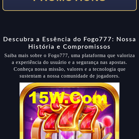
Descubra a Essência do Fogo777: Nossa
História e Compromissos
Saiba mais sobre o Fogo777, uma plataforma que valoriza
a experiência do usuário e a segurança nas apostas.
Conheça nossa missão, valores e a tecnologia que
sustentam a nossa comunidade de jogadores.