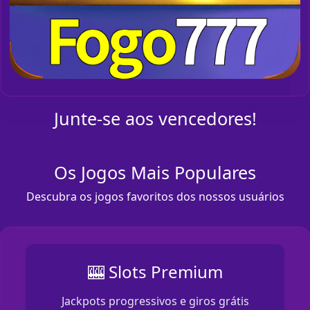
Junte-se aos vencedores!
Os Jogos Mais Populares
Descubra os jogos favoritos dos nossos usuários
🎰 Slots Premium
Jackpots progressivos e giros grátis