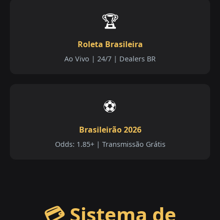
🏆
Roleta Brasileira
Ao Vivo | 24/7 | Dealers BR
⚽
Brasileirão 2026
Odds: 1.85+ | Transmissão Grátis
💳 Sistema de