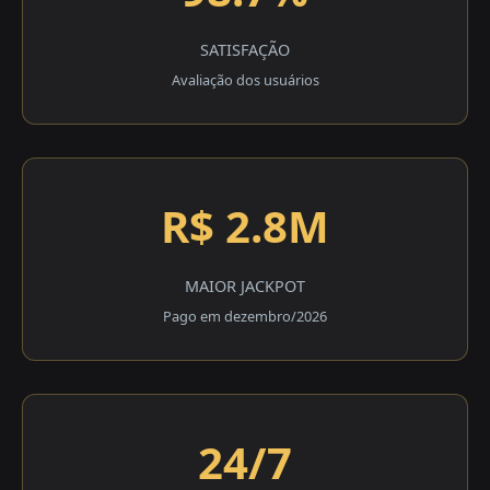
SATISFAÇÃO
Avaliação dos usuários
R$ 2.8M
MAIOR JACKPOT
Pago em dezembro/2026
24/7