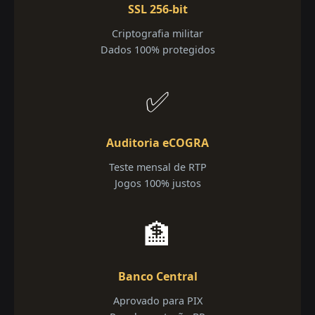
SSL 256-bit
Criptografia militar
Dados 100% protegidos
✅
Auditoria eCOGRA
Teste mensal de RTP
Jogos 100% justos
🏦
Banco Central
Aprovado para PIX