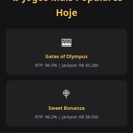
Hoje
🎰
Gates of Olympus
RTP: 96.5% | Jackpot: R$ 45.280
🍭
Sweet Bonanza
RTP: 96.2% | Jackpot: R$ 38.950