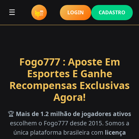
☰
LOGIN
CADASTRO
Fogo777 : Aposte Em
Esportes E Ganhe
Recompensas Exclusivas
Agora!
🏆
Mais de 1.2 milhão de jogadores ativos
escolhem o Fogo777 desde 2015. Somos a
única plataforma brasileira com
licença