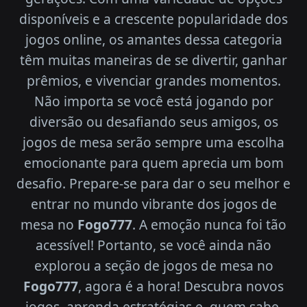
disponíveis e a crescente popularidade dos
jogos online, os amantes dessa categoria
têm muitas maneiras de se divertir, ganhar
prêmios, e vivenciar grandes momentos.
Não importa se você está jogando por
diversão ou desafiando seus amigos, os
jogos de mesa serão sempre uma escolha
emocionante para quem aprecia um bom
desafio. Prepare-se para dar o seu melhor e
entrar no mundo vibrante dos jogos de
mesa no
Fogo777
. A emoção nunca foi tão
acessível! Portanto, se você ainda não
explorou a seção de jogos de mesa no
Fogo777
, agora é a hora! Descubra novos
jogos, aprenda estratégias e, quem sabe,