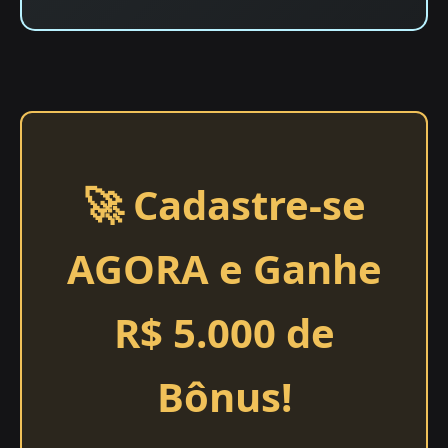
🚀 Cadastre-se
AGORA e Ganhe
R$ 5.000 de
Bônus!