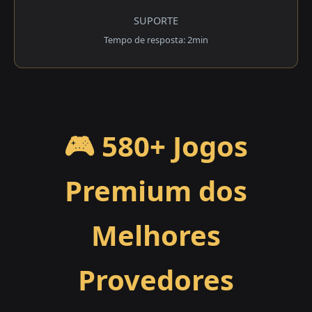
SUPORTE
Tempo de resposta: 2min
🎮 580+ Jogos
Premium dos
Melhores
Provedores