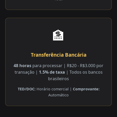
🏦
Transferência Bancária
48 horas
para processar | R$20 - R$3.000 por
transação |
1.5% de taxa
| Todos os bancos
brasileiros
TED/DOC:
Horário comercial |
Comprovante:
Automático