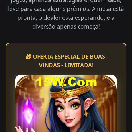
leve para casa alguns prêmios. A mesa está
pronta, o dealer está esperando, e a
diversão apenas começa!
🎁 OFERTA ESPECIAL DE BOAS-
VINDAS - LIMITADA!