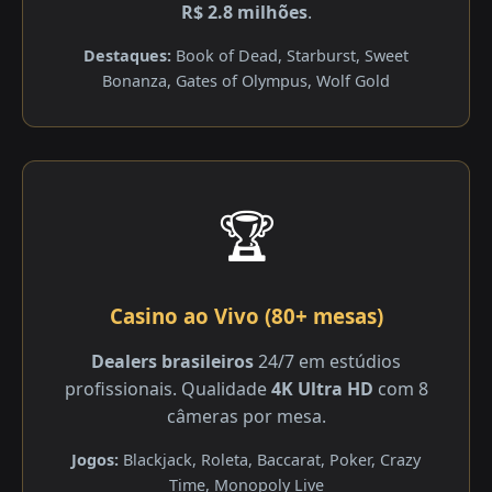
R$ 2.8 milhões
.
Destaques:
Book of Dead, Starburst, Sweet
Bonanza, Gates of Olympus, Wolf Gold
🏆
Casino ao Vivo (80+ mesas)
Dealers brasileiros
24/7 em estúdios
profissionais. Qualidade
4K Ultra HD
com 8
câmeras por mesa.
Jogos:
Blackjack, Roleta, Baccarat, Poker, Crazy
Time, Monopoly Live