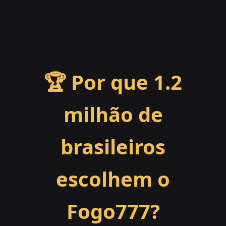
🏆 Por que 1.2
milhão de
brasileiros
escolhem o
Fogo777?