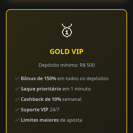
🥇
GOLD VIP
Depósito mínimo: R$ 500
✅
Bônus de 150%
em todos os depósitos
✅
Saque prioritário
em 1 minuto
✅
Cashback de 10%
semanal
✅
Suporte VIP
24/7
✅
Limites maiores
de aposta