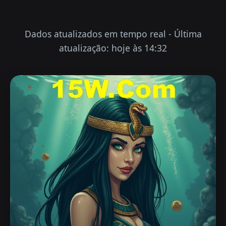
Dados atualizados em tempo real - Última
atualização: hoje às 14:32