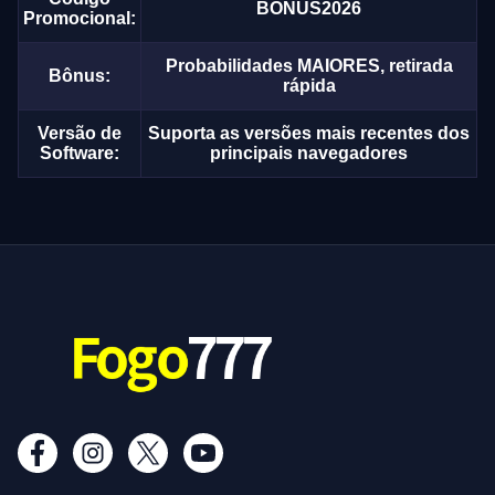
BONUS2026
Promocional:
Probabilidades MAIORES, retirada
Bônus:
rápida
Versão de
Suporta as versões mais recentes dos
Software:
principais navegadores