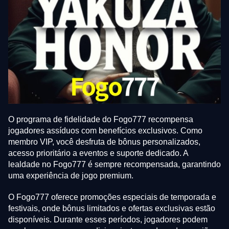
O programa de fidelidade do Fogo777 recompensa
jogadores assíduos com benefícios exclusivos. Como
membro VIP, você desfruta de bônus personalizados,
acesso prioritário a eventos e suporte dedicado. A
lealdade no Fogo777 é sempre recompensada, garantindo
uma experiência de jogo premium.
O Fogo777 oferece promoções especiais de temporada e
festivais, onde bônus limitados e ofertas exclusivas estão
disponíveis. Durante esses períodos, jogadores podem