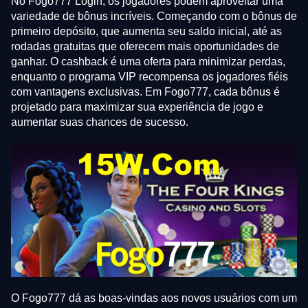
No Fogo777 Login, os jogadores podem aproveitar uma
variedade de bônus incríveis. Começando com o bônus de
primeiro depósito, que aumenta seu saldo inicial, até as
rodadas gratuitas que oferecem mais oportunidades de
ganhar. O cashback é uma oferta para minimizar perdas,
enquanto o programa VIP recompensa os jogadores fiéis
com vantagens exclusivas. Em Fogo777, cada bônus é
projetado para maximizar sua experiência de jogo e
aumentar suas chances de sucesso.
O Fogo777 dá as boas-vindas aos novos usuários com um