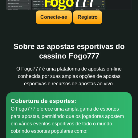
Conecte-se
Registro
Sobre as apostas esportivas do
cassino Fogo777
O Fogo777 é uma plataforma de apostas on-line
conhecida por suas amplas opções de apostas
esportivas e recursos de apostas ao vivo.
Cobertura de esportes:
O Fogo777 oferece uma ampla gama de esportes
para apostas, permitindo que os jogadores apostem
em vários eventos esportivos de todo o mundo,
cobrindo esportes populares como: