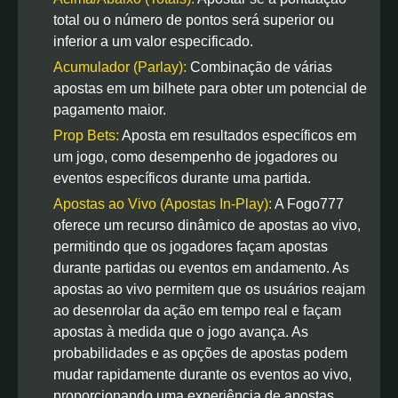
total ou o número de pontos será superior ou
inferior a um valor especificado.
Acumulador (Parlay):
Combinação de várias
apostas em um bilhete para obter um potencial de
pagamento maior.
Prop Bets:
Aposta em resultados específicos em
um jogo, como desempenho de jogadores ou
eventos específicos durante uma partida.
Apostas ao Vivo (Apostas In-Play):
A Fogo777
oferece um recurso dinâmico de apostas ao vivo,
permitindo que os jogadores façam apostas
durante partidas ou eventos em andamento. As
apostas ao vivo permitem que os usuários reajam
ao desenrolar da ação em tempo real e façam
apostas à medida que o jogo avança. As
probabilidades e as opções de apostas podem
mudar rapidamente durante os eventos ao vivo,
proporcionando uma experiência de apostas