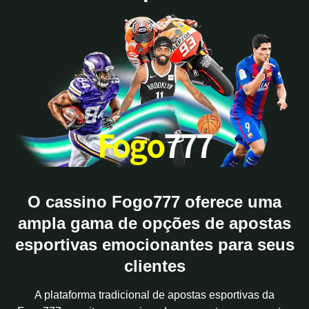
O cassino Fogo777 oferece uma
ampla gama de opções de apostas
esportivas emocionantes para seus
clientes
A plataforma tradicional de apostas esportivas da