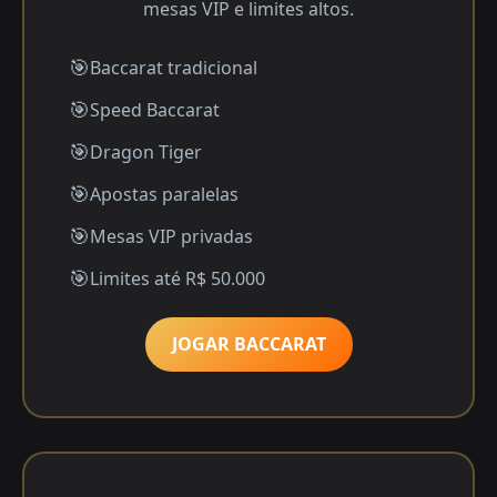
mesas VIP e limites altos.
Baccarat tradicional
Speed Baccarat
Dragon Tiger
Apostas paralelas
Mesas VIP privadas
Limites até R$ 50.000
JOGAR BACCARAT