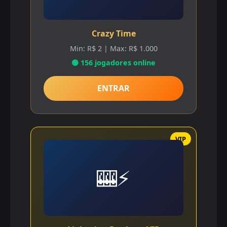
Crazy Time
Min: R$ 2 | Max: R$ 1.000
🟢 156 jogadores online
ENTRAR
🎰⚡