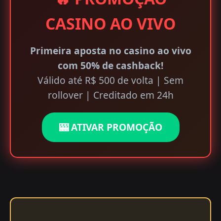
CASINO AO VIVO
Primeira aposta no casino ao vivo
com 50% de cashback!
Válido até R$ 500 de volta | Sem
rollover | Creditado em 24h
🎰 ATIVAR PROMOÇÃO