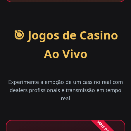
🎯 Jogos de Casino
Ao Vivo
Experimente a emoção de um cassino real com
dealers profissionais e transmissão em tempo
real