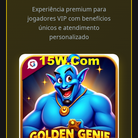
Experiência premium para
jogadores VIP com benefícios
únicos e atendimento
personalizado