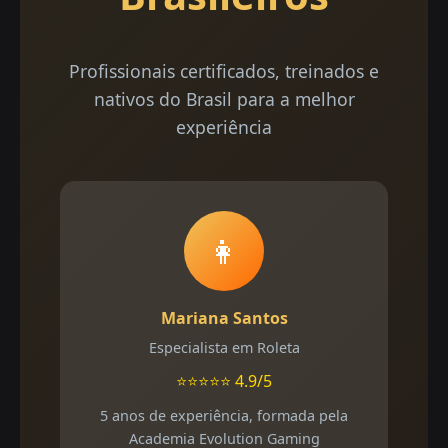
Profissionais certificados, treinados e
nativos do Brasil para a melhor
experiência
👩
Mariana Santos
Especialista em Roleta
⭐⭐⭐⭐⭐ 4.9/5
5 anos de experiência, formada pela
Academia Evolution Gaming