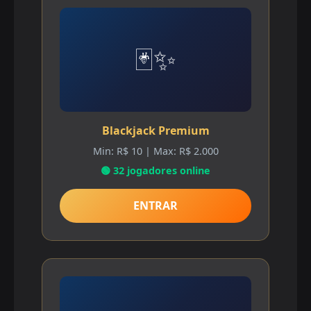
🃏✨
Blackjack Premium
Min: R$ 10 | Max: R$ 2.000
🟢 32 jogadores online
ENTRAR