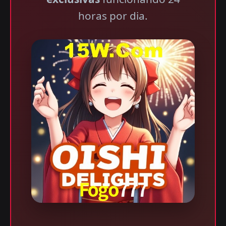
horas por dia.