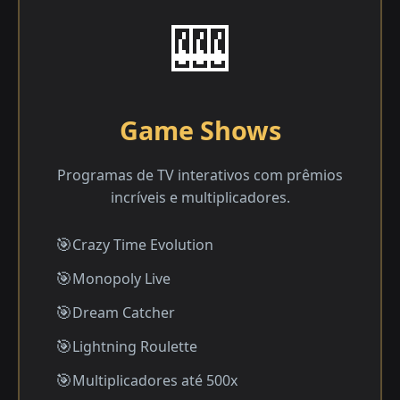
🎰
Game Shows
Programas de TV interativos com prêmios
incríveis e multiplicadores.
Crazy Time Evolution
Monopoly Live
Dream Catcher
Lightning Roulette
Multiplicadores até 500x