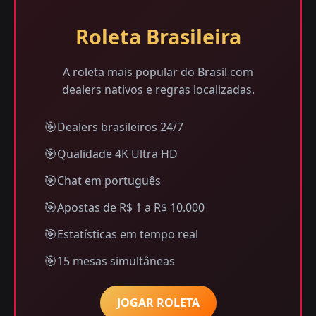
Roleta Brasileira
A roleta mais popular do Brasil com
dealers nativos e regras localizadas.
Dealers brasileiros 24/7
Qualidade 4K Ultra HD
Chat em português
Apostas de R$ 1 a R$ 10.000
Estatísticas em tempo real
15 mesas simultâneas
JOGAR ROLETA