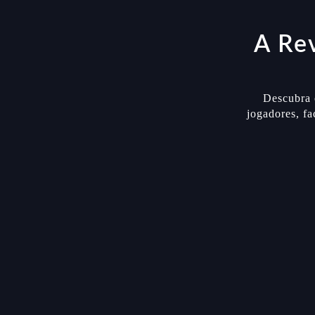
A Rev
Descubra 
jogadores, f