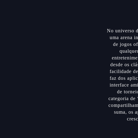
No universo d
uma arena in
de jogos o
qualque
entretenime
desde os clá
facilidade d
faz dos apli
interface am
de tornei
categoria de
compartilham 
suma, os a
cres