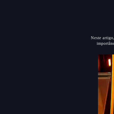
Neste artigo
importânc