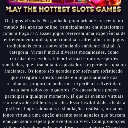
Os jogos virtuais têm ganhado popularidade crescente no
mundo das apostas online, principalmente em plataformas
como a Fogo777. Esses jogos oferecem uma experiência de
entretenimento única, que combina a adrenalina dos jogos
tradicionais com a conveniência do ambiente digital. A
categoria 'Virtual' inclui diversas modalidades, como
corridas de cavalos, futebol virtual e outros esportes
simulados, que atraem tanto apostadores experientes quanto
iniciantes. Os jogos são gerados por software sofisticado
que assegura a aleatoriedade e a imparcialidade dos
resultados, proporcionando uma experiência divertida e
justa para todos os jogadores. Os apostadores podem
participar a qualquer momento, já que os eventos virtuais
são realizados 24 horas por dia. Essa flexibilidade, aliada a
gráficos impressionantes e simulações realistas, torna os
jogos virtuais uma opção atraente para aqueles que buscam
emoção sem a espera por eventos ao vivo. Com promoções
e bônus oferecidos pelas plataformas, a categoria Virtual se