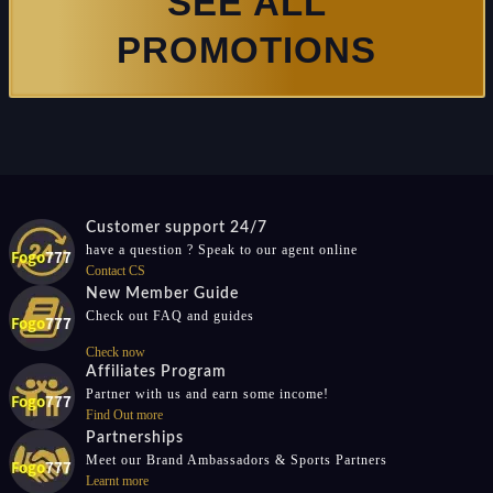
SEE ALL
PROMOTIONS
Customer support 24/7
have a question ? Speak to our agent online
Contact CS
New Member Guide
Check out FAQ and guides
Check now
Affiliates Program
Partner with us and earn some income!
Find Out more
Partnerships
Meet our Brand Ambassadors & Sports Partners
Learnt more