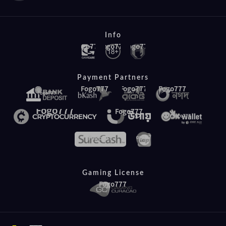
Info
Payment Partners
Gaming License