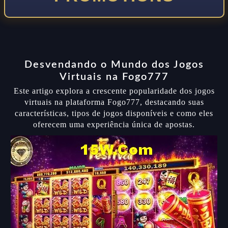
Desvendando o Mundo dos Jogos
Virtuais na Fogo777
Este artigo explora a crescente popularidade dos jogos
virtuais na plataforma Fogo777, destacando suas
características, tipos de jogos disponíveis e como eles
oferecem uma experiência única de apostas.