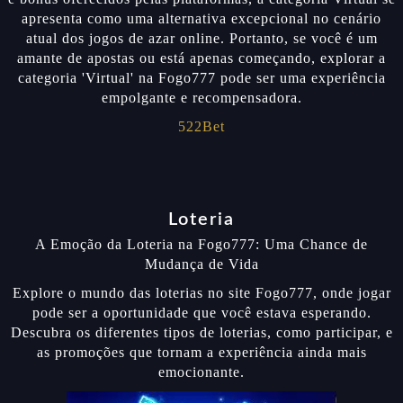
apresenta como uma alternativa excepcional no cenário
atual dos jogos de azar online. Portanto, se você é um
amante de apostas ou está apenas começando, explorar a
categoria 'Virtual' na Fogo777 pode ser uma experiência
empolgante e recompensadora.
522Bet
Loteria
A Emoção da Loteria na Fogo777: Uma Chance de
Mudança de Vida
Explore o mundo das loterias no site Fogo777, onde jogar
pode ser a oportunidade que você estava esperando.
Descubra os diferentes tipos de loterias, como participar, e
as promoções que tornam a experiência ainda mais
emocionante.