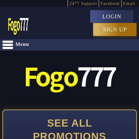
24*7 Support
Facebook
Email
LOGIN
SIGN UP
Menu
SEE ALL
PROMOTIONS