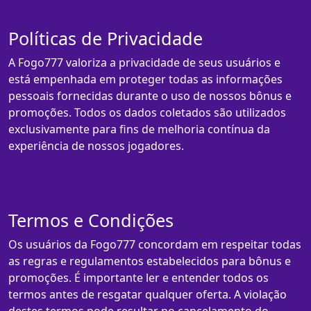
Políticas de Privacidade
A Fogo777 valoriza a privacidade de seus usuários e
está empenhada em proteger todas as informações
pessoais fornecidas durante o uso de nossos bônus e
promoções. Todos os dados coletados são utilizados
exclusivamente para fins de melhoria contínua da
experiência de nossos jogadores.
Termos e Condições
Os usuários da Fogo777 concordam em respeitar todas
as regras e regulamentos estabelecidos para bônus e
promoções. É importante ler e entender todos os
termos antes de resgatar qualquer oferta. A violação