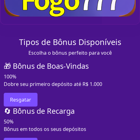
Tipos de Bônus Disponíveis
Escolha o bônus perfeito para você
🎁 Bônus de Boas-Vindas
100%
Dobre seu primeiro depósito até R$ 1.000
Resgatar
🔄 Bônus de Recarga
50%
Bônus em todos os seus depósitos