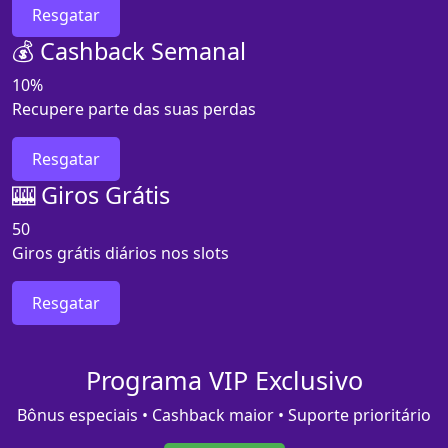
Resgatar
💰 Cashback Semanal
10%
Recupere parte das suas perdas
Resgatar
🎰 Giros Grátis
50
Giros grátis diários nos slots
Resgatar
Programa VIP Exclusivo
Bônus especiais • Cashback maior • Suporte prioritário