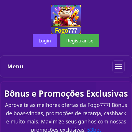
Login
Registrar-se
Menu
Bônus e Promoções Exclusivas
Aproveite as melhores ofertas da Fogo777! Bônus
de boas-vindas, promoções de recarga, cashback
e muito mais. Maximize seus ganhos com nossas
promoções exclusivas!
53bet