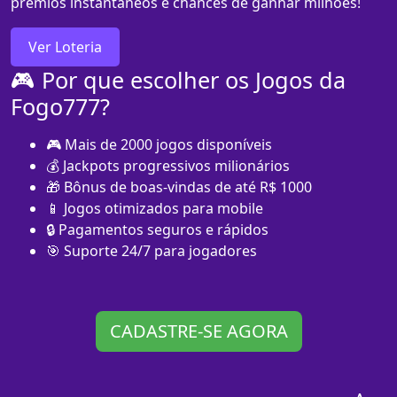
prêmios instantâneos e chances de ganhar milhões!
Ver Loteria
🎮 Por que escolher os Jogos da
Fogo777?
🎮 Mais de 2000 jogos disponíveis
💰 Jackpots progressivos milionários
🎁 Bônus de boas-vindas de até R$ 1000
📱 Jogos otimizados para mobile
🔒 Pagamentos seguros e rápidos
🎯 Suporte 24/7 para jogadores
CADASTRE-SE AGORA