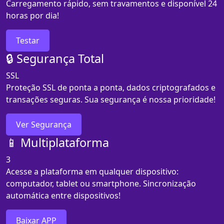
Carregamento rápido, sem travamentos e disponível 24
horas por dia!
Testar
🔒 Segurança Total
SSL
Proteção SSL de ponta a ponta, dados criptografados e
transações seguras. Sua segurança é nossa prioridade!
Ver Segurança
📱 Multiplataforma
3
Acesse a plataforma em qualquer dispositivo:
computador, tablet ou smartphone. Sincronização
automática entre dispositivos!
Baixar APP