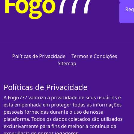
Reg
Políticas de Privacidade
Termos e Condições
Sitemap
Políticas de Privacidade
A Fogo777 valoriza a privacidade de seus usuários e
está empenhada em proteger todas as informações
pessoais fornecidas durante o uso de nossa
plataforma. Todos os dados coletados são utilizados
exclusivamente para fins de melhoria contínua da
experiência de nossos jogadores.