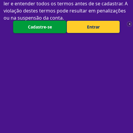
ler e entender todos os termos antes de se cadastrar. A
violação destes termos pode resultar em penalizações
ou na suspensão da conta.
X
Cadastre-se
Entrar