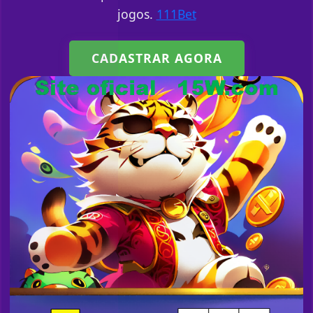
jogos.
111Bet
CADASTRAR AGORA