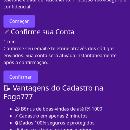
confidencial.
Começar
✅ Confirme sua Conta
1 min
Confirme seu email e telefone através dos códigos
enviados. Sua conta será ativada instantaneamente
após a confirmação.
Confirmar
📝 Vantagens do Cadastro na
Fogo777
🎁 Bônus de boas-vindas de até R$ 1000
⚡ Cadastro em apenas 2 minutos
🔒 Dados 100% seguros e protegidos
💰 Acesso a todos os jogos e bônus